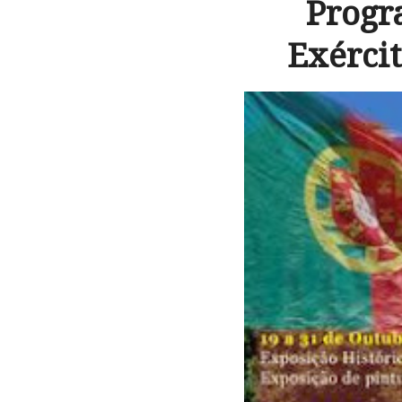
Progr
Exérci