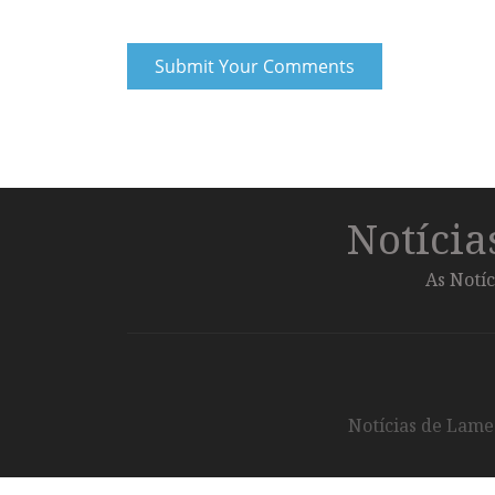
Notíci
As Notíc
Notícias de Lameg