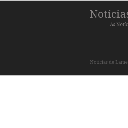
Notíci
As Notíc
Notícias de Lameg