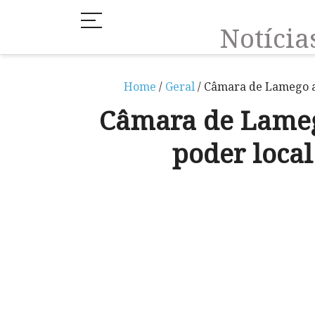
Notíci
Home
/
Geral
/ Câmara de Lamego ap
Câmara de Lameg
poder loca