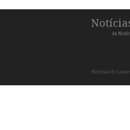
Notíci
As Notíc
Notícias de Lameg