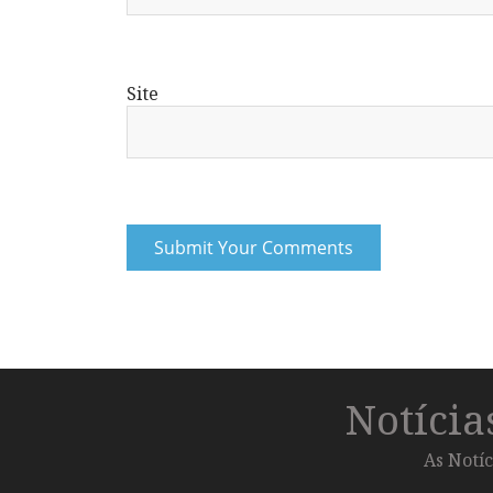
Site
Notíci
As Notíc