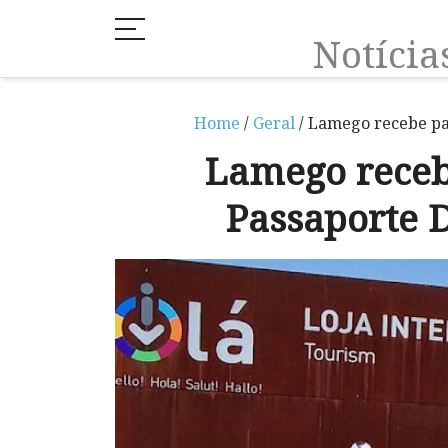
Notíci
Home
/
Geral
/ Lamego recebe pa
Lamego receb
Passaporte