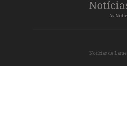
Notíci
As Notíc
Notícias de Lameg