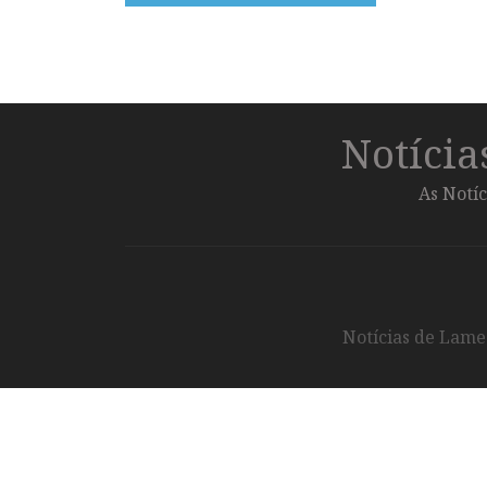
Notíci
As Notíc
Notícias de Lameg