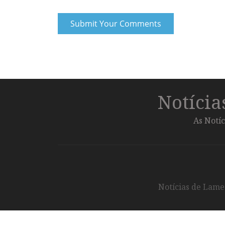
Notíci
As Notíc
Notícias de Lameg