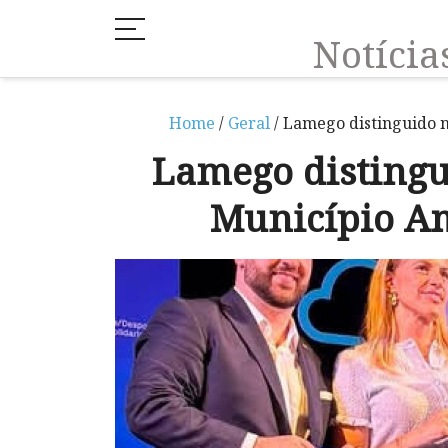
Notíci
Home
/
Geral
/ Lamego distinguido 
Lamego disting
Município A