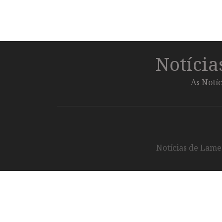
Notíci
As Notíc
Notícias de Lameg