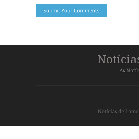
Notíci
As Notíc
Notícias de Lameg