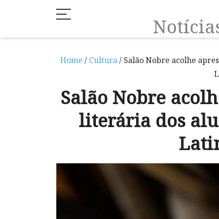
Notíci
Home
/
Cultura
/ Salão Nobre acolhe apre
L
Salão Nobre acolh
literária dos a
Lati