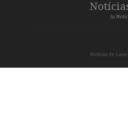
Notíci
As Notíc
Notícias de Lameg