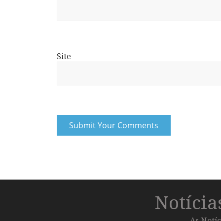
Site
Notíci
As Notíc