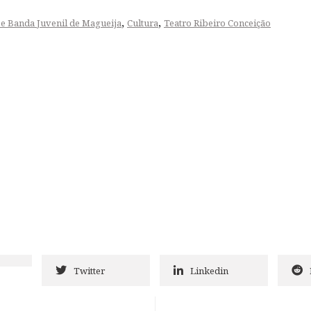
,
,
 e Banda Juvenil de Magueija
Cultura
Teatro Ribeiro Conceição
Twitter
Linkedin