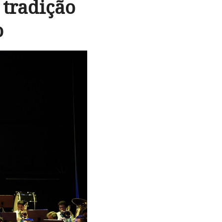
tradição
o