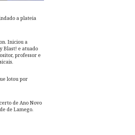
indado a plateia
n. Iniciou a
y Blast! e atuado
sitor, professor e
icais.
ue lotou por
ncerto de Ano Novo
dade de Lamego.