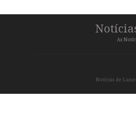
Notíci
As Notíc
Notícias de Lameg