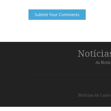
Notíci
As Notíc
Notícias de Lameg