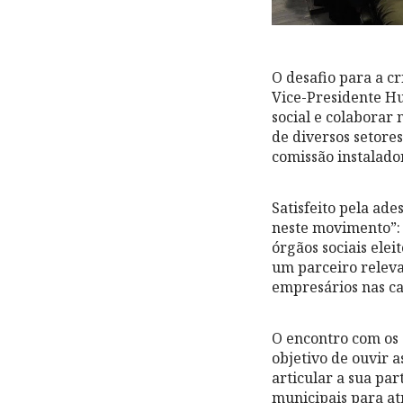
O desafio para a c
Vice-Presidente H
social e colaborar 
de diversos setores
comissão instalador
Satisfeito pela ad
neste movimento”: 
órgãos sociais ele
um parceiro relev
empresários nas ca
O encontro com os 
objetivo de ouvir 
articular a sua pa
municipais para at