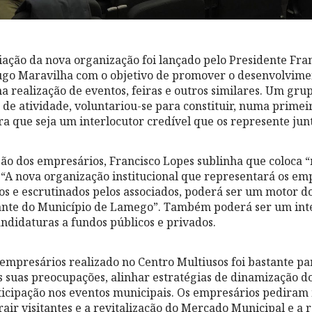
riação da nova organização foi lançado pelo Presidente Fra
ugo Maravilha com o objetivo de promover o desenvolvime
na realização de eventos, feiras e outros similares. Um gr
 de atividade, voluntariou-se para constituir, numa primei
a que seja um interlocutor credível que os represente junto
esão dos empresários, Francisco Lopes sublinha que coloca 
“A nova organização institucional que representará os em
itos e escrutinados pelos associados, poderá ser um motor d
ante do Município de Lamego”. Também poderá ser um inte
ndidaturas a fundos públicos e privados.
empresários realizado no Centro Multiusos foi bastante pa
as suas preocupações, alinhar estratégias de dinamização do
rticipação nos eventos municipais. Os empresários pediram 
rair visitantes e a revitalização do Mercado Municipal e a