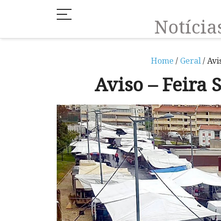
Notíci
Home
/
Geral
/ Avi
Aviso – Feira