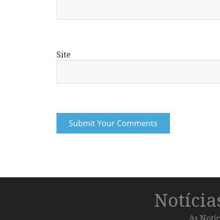
Site
Notíci
As Notíc