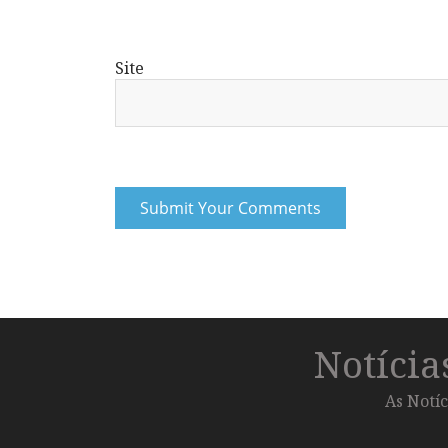
Site
Notíci
As Notíc