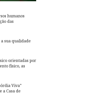
ursos humanos
ção das
 a sua qualidade
ísico orientadas por
to físico, as
córdia Viva”
e a Casa de