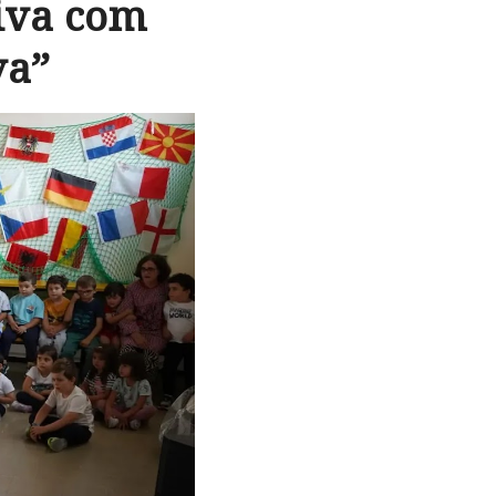
tiva com
va”