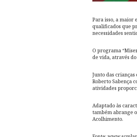
Para isso, a maior
qualificados que p
necessidades sentid
O programa “Miser
de vida, através do
Junto das crianças 
Roberto Sabença co
atividades proporc
Adaptado às caract
também abrange o L
Acolhimento.
Fonte: www.scmlam