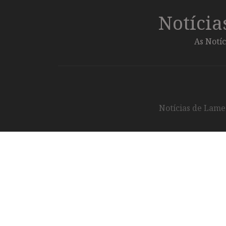
Notíci
As Notíc
Notícias de Lameg