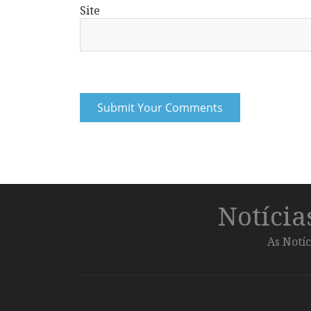
Site
Notíci
As Notíc