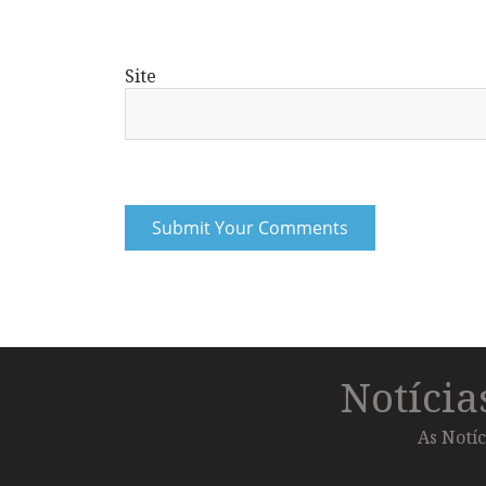
Site
Notíci
As Notíc