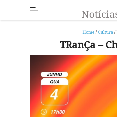
Notíci
Home
/
Cultura
/ 
TRanÇa – Ch