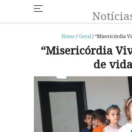
Notíci
Home
/
Geral
/ “Misericórdia V
“Misericórdia Vi
de vida