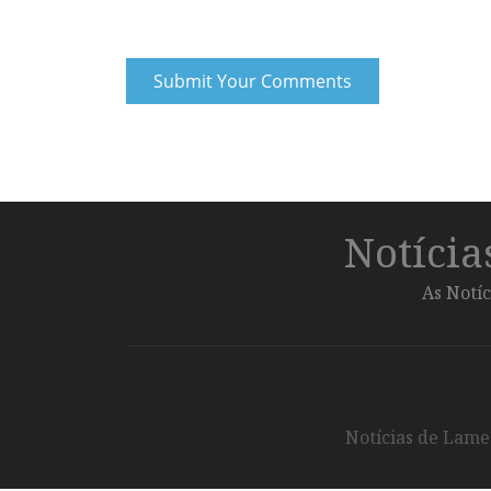
Notíci
As Notíc
Notícias de Lameg