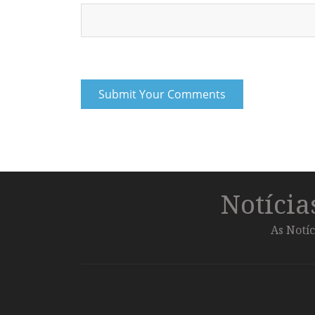
Notíci
As Notíc