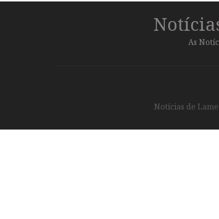
Notíci
As Notíc
Notícias de Lameg