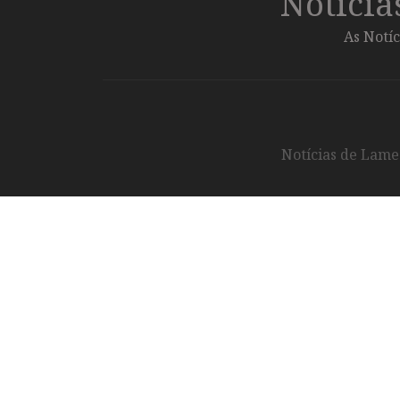
Notíci
As Notíc
Notícias de Lameg