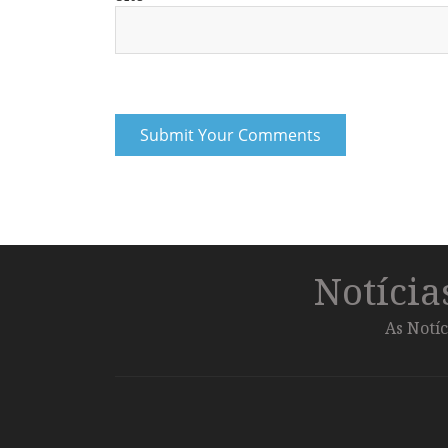
Notíci
As Notíc