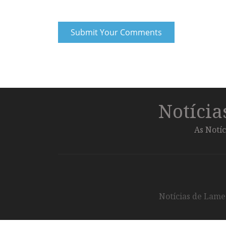
Notíci
As Notíc
Notícias de Lameg