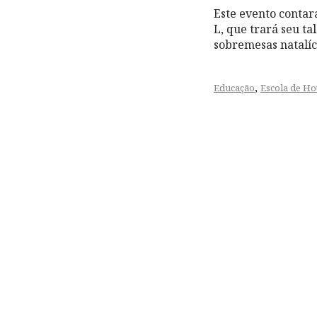
Este evento contar
L, que trará seu ta
sobremesas natalíc
,
Educação
Escola de Ho