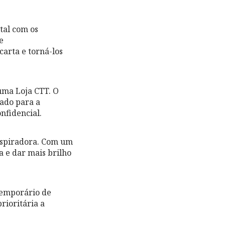
tal com os
e
arta e torná-los
uma Loja CTT. O
iado para a
nfidencial.
inspiradora. Com um
a e dar mais brilho
temporário de
rioritária a