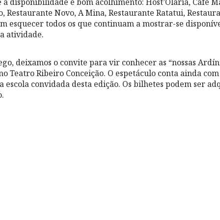
a disponibilidade e bom acolhimento: Host’Olaria, Café Ma
o, Restaurante Novo, A Mina, Restaurante Ratatui, Restaur
sem esquecer todos os que continuam a mostrar-se disponív
a atividade.
go, deixamos o convite para vir conhecer as “nossas Ardíni
no Teatro Ribeiro Conceição. O espetáculo conta ainda com
a escola convidada desta edição. Os bilhetes podem ser ad
o.