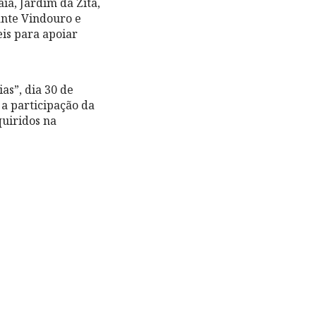
ia, Jardim da Zita,
ante Vindouro e
eis para apoiar
as”, dia 30 de
 a participação da
quiridos na