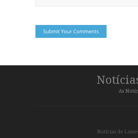
Notíci
As Notíc
Notícias de Lameg