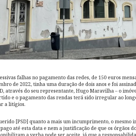
essivas falhas no pagamento das redes, de 150 euros mensai
embro de 2022, tinha uma duração de dois anos e foi assinad
SD, através do seu representante, Hugo Maravilha – o imóv
tido e o pagamento das rendas terá sido irregular ao long
 a litígios.
querido [PSD] quanto a mais um incumprimento, o mesmo i
pago até esta data e nem a justificação de que os órgãos do
ponibilizam a verba pode ser aceite, já que a responsabili