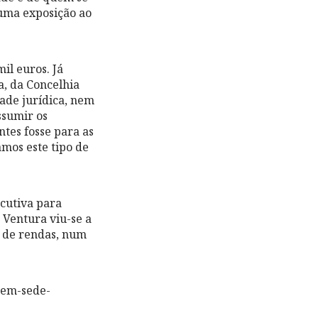
numa exposição ao
il euros. Já
, da Concelhia
dade jurídica, nem
ssumir os
ntes fosse para as
amos este tipo de
ecutiva para
 Ventura viu-se a
s de rendas, num
o-em-sede-