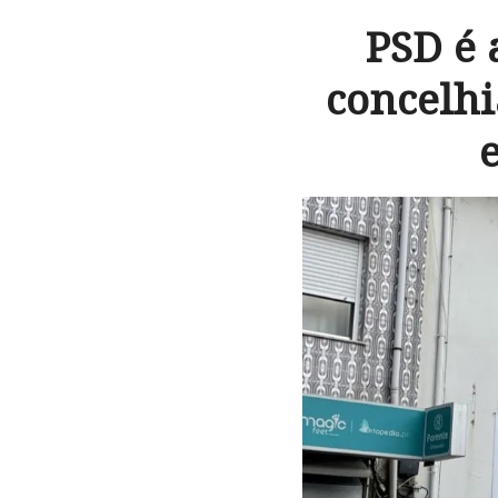
PSD é 
concelh