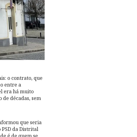
s: o contrato, que
o entre a
el era há muito
o de décadas, sem
nformou que seria
 PSD da Distrital
dade é de quem se