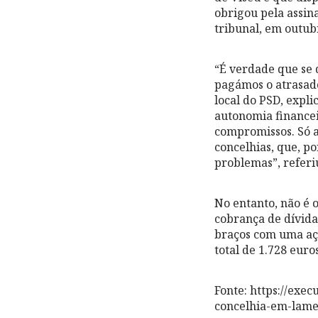
obrigou pela assin
tribunal, em outub
“É verdade que se d
pagámos o atrasado
local do PSD, expl
autonomia financei
compromissos. Só as
concelhias, que, po
problemas”, referi
No entanto, não é 
cobrança de dívida
braços com uma açã
total de 1.728 euro
Fonte: https://exe
concelhia-em-lame