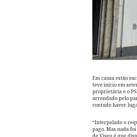
Em causa estão suc
teve início em set
proprietária e o P
arrendado pelo par
contudo haver lugar
“Interpelado o re
pago. Mas nada foi 
de Viseu é que dis