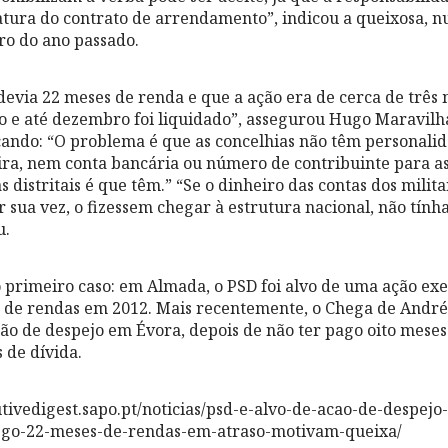
atura do contrato de arrendamento”, indicou a queixosa, 
ro do ano passado.
evia 22 meses de renda e que a ação era de cerca de três m
 e até dezembro foi liquidado”, assegurou Hugo Maravilha
icando: “O problema é que as concelhias não têm personali
ra, nem conta bancária ou número de contribuinte para a
 distritais é que têm.” “Se o dinheiro das contas dos milita
r sua vez, o fizessem chegar à estrutura nacional, não tính
u.
o primeiro caso: em Almada, o PSD foi alvo de uma ação ex
 de rendas em 2012. Mais recentemente, o Chega de André
o de despejo em Évora, depois de não ter pago oito mese
s de dívida.
cutivedigest.sapo.pt/noticias/psd-e-alvo-de-acao-de-despej
go-22-meses-de-rendas-em-atraso-motivam-queixa/