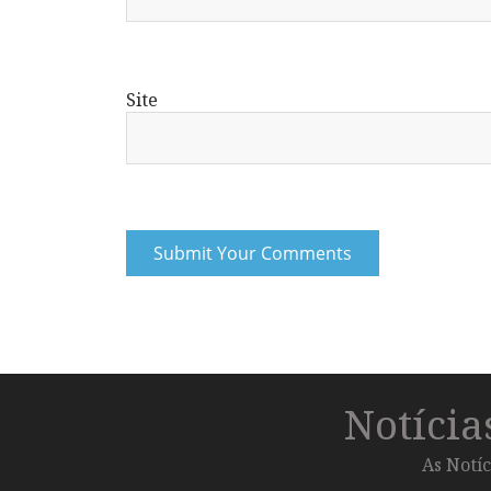
Site
Notíci
As Notíc