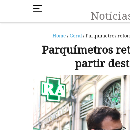
Notíci
Home
/
Geral
/ Parquímetros retom
Parquímetros r
partir des