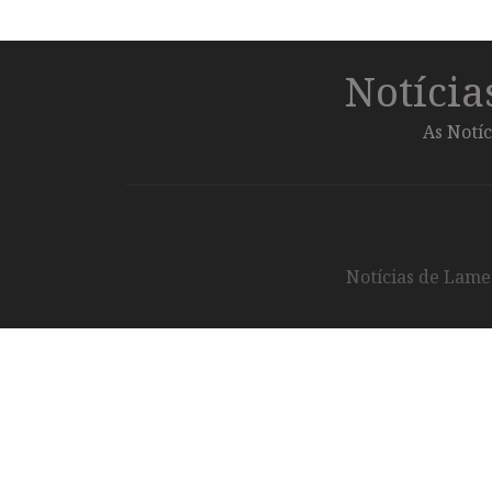
Notíci
As Notíc
Notícias de Lameg