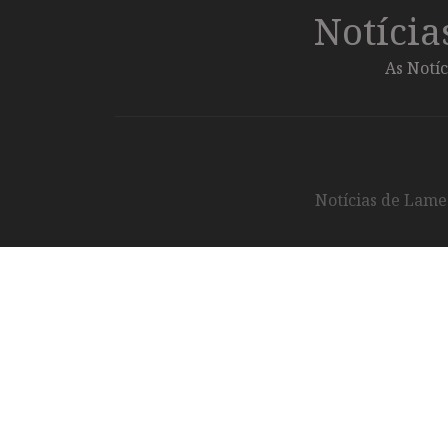
Notíci
As Notíc
Notícias de Lameg