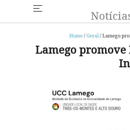
Notíci
Home
/
Geral
/ Lamego pro
Lamego promove I
I