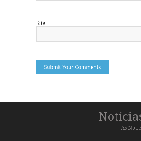
Site
Notíci
As Notíc