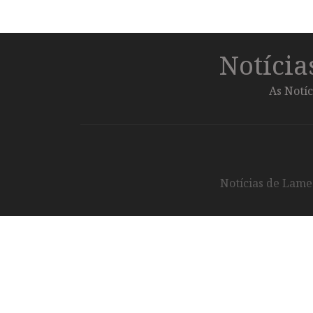
Notíci
As Notíc
Notícias de Lameg