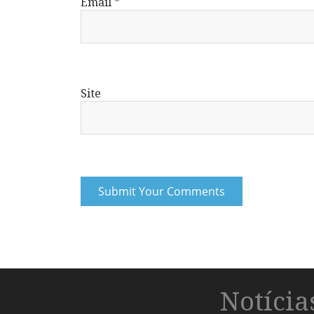
Email
*
Site
Notíci