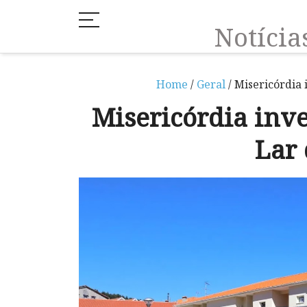
Notíci
Home
/
Geral
/ Misericórdia 
Misericórdia inve
Lar 