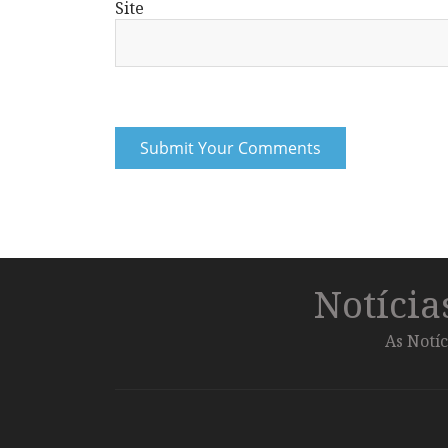
Site
Notíci
As Notíc