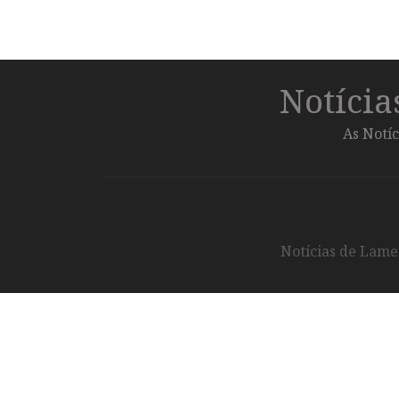
Notíci
As Notíc
Notícias de Lameg