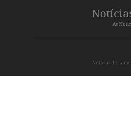
Notíci
As Notíc
Notícias de Lameg