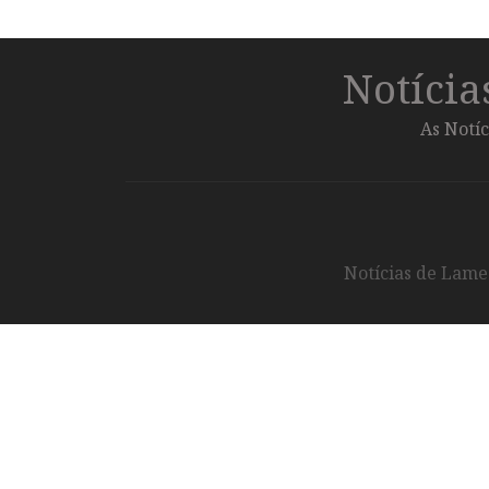
Notíci
As Notíc
Notícias de Lameg