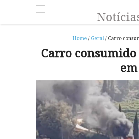
Notíci
Home
/
Geral
/ Carro consu
Carro consumido
em