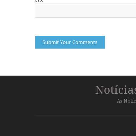
Notíci
As Notíc