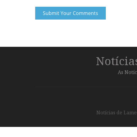
Notíci
As Notíc
Notícias de Lameg