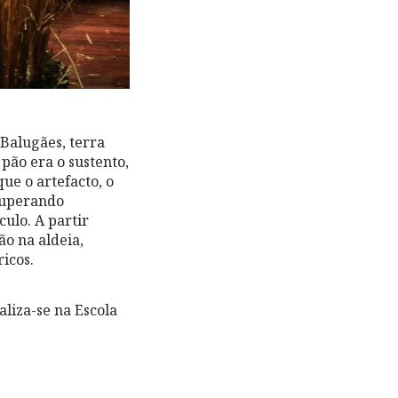
 Balugães, terra
pão era o sustento,
e o artefacto, o
ecuperando
ulo. A partir
ão na aldeia,
ricos.
liza-se na Escola