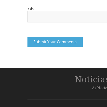
Site
Notíci
As Notíc