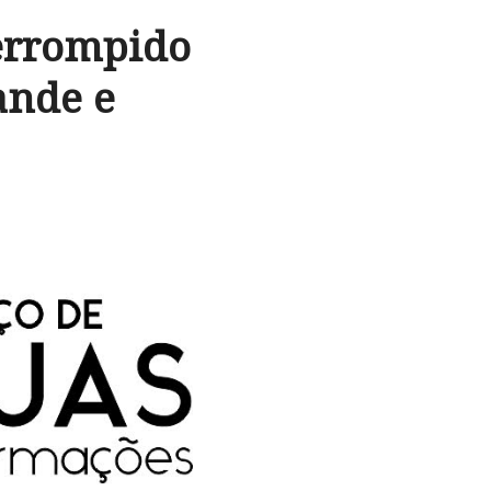
errompido
ande e