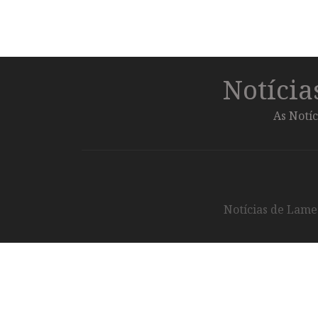
Notíci
As Notíc
Notícias de Lameg