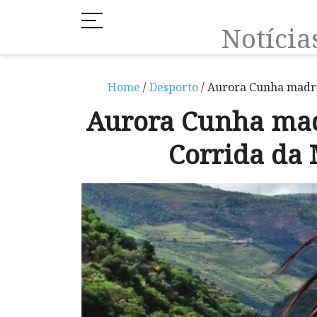
Notíci
Home
/
Desporto
/ Aurora Cunha madri
Aurora Cunha mad
Corrida da