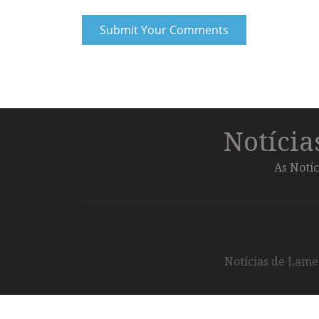
Notíci
As Notíc
Notícias de Lameg